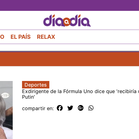
Pasar
al
contenido
principal
RO
EL PAÍS
RELAX
Deportes
Exdirigente de la Fórmula Uno dice que 'recibiría
Putin'
compartir en: