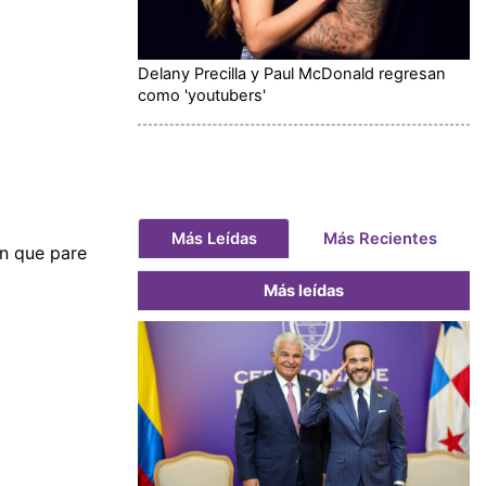
Delany Precilla y Paul McDonald regresan
como 'youtubers'
Más Leídas
Más Recientes
in que pare
Más leídas