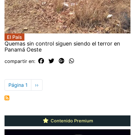
El País
Quemas sin control siguen siendo el terror en
Panamá Oeste
compartir en:
Paginación
Página 1
Siguiente
››
página
Contenido Premium