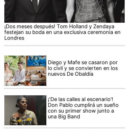
¡Dos meses después! Tom Holland y Zendaya
festejan su boda en una exclusiva ceremonia en
Londres
Diego y Mafe se casaron por
lo civil y se convierten en los
nuevos De Obaldía
¡'De las calles al escenario'!
Don Pablo cumplirá un sueño
con su primer show junto a
una Big Band