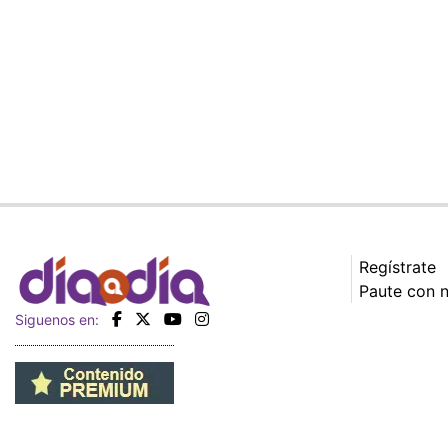
Regístrate
Paute con 
Siguenos en: