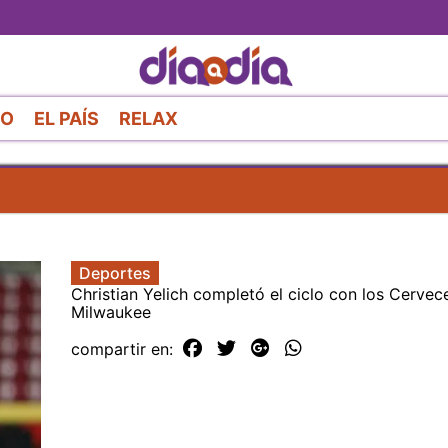
Pasar
al
contenido
principal
RO
EL PAÍS
RELAX
Deportes
Christian Yelich completó el ciclo con los Cervec
Milwaukee
compartir en: