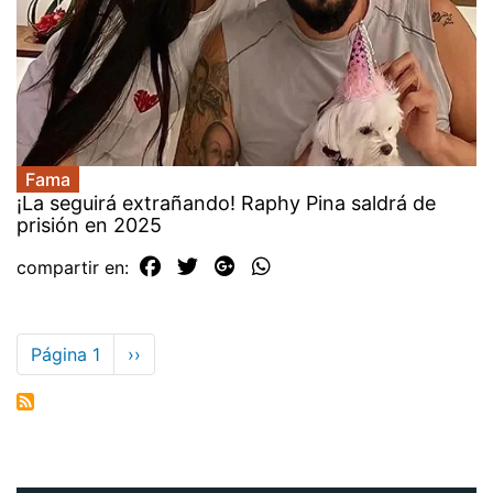
Fama
¡La seguirá extrañando! Raphy Pina saldrá de
prisión en 2025
compartir en:
Paginación
Página 1
Siguiente
››
página