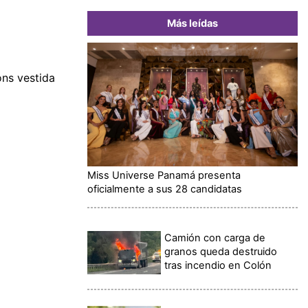
Más leídas
ons vestida
Miss Universe Panamá presenta
oficialmente a sus 28 candidatas
Camión con carga de
granos queda destruido
tras incendio en Colón