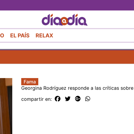
Pasar
al
contenido
principal
RO
EL PAÍS
RELAX
Fama
Georgina Rodríguez responde a las críticas sobre
compartir en: