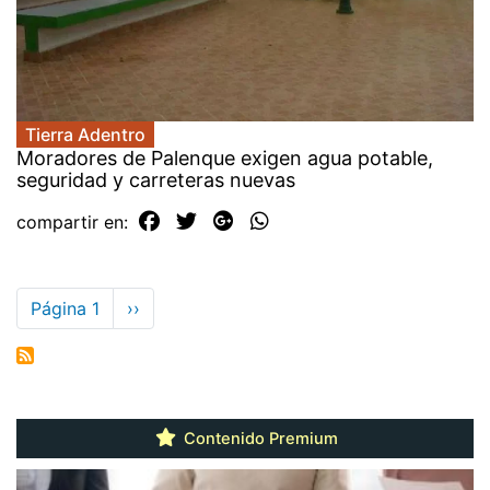
Tierra Adentro
Moradores de Palenque exigen agua potable,
seguridad y carreteras nuevas
compartir en:
Paginación
Página 1
Siguiente
››
página
Contenido Premium