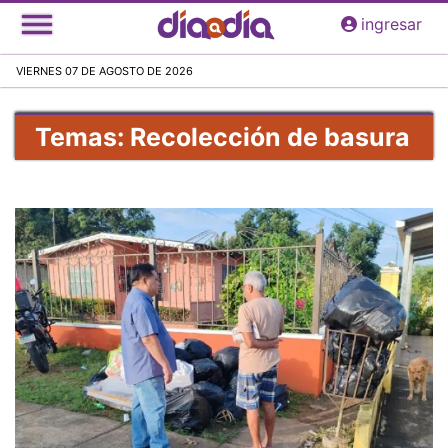
Pasar
ingresar
al
contenido
VIERNES 07 DE AGOSTO DE 2026
principal
Temas: Recolección de basura