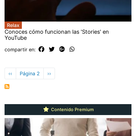
Relax
Conoces cómo funcionan las 'Stories' en
YouTube
compartir en:
Paginación
Página
‹‹
Página 2
Siguiente
››
anterior
página
Contenido Premium