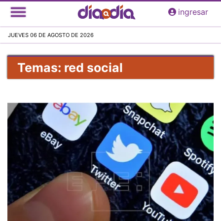
Pasar
ingresar
al
contenido
JUEVES 06 DE AGOSTO DE 2026
principal
Temas: red social