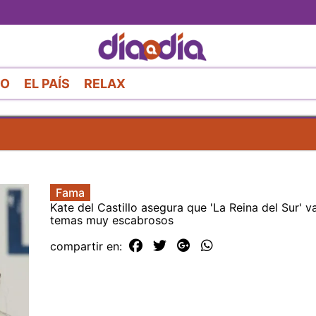
Pasar
al
contenido
principal
RO
EL PAÍS
RELAX
Fama
Kate del Castillo asegura que 'La Reina del Sur' va
temas muy escabrosos
compartir en: