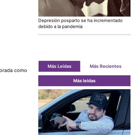
Depresión posparto se ha incrementado
debido a la pandemia
Más Leídas
Más Recientes
mporada como
Más leídas