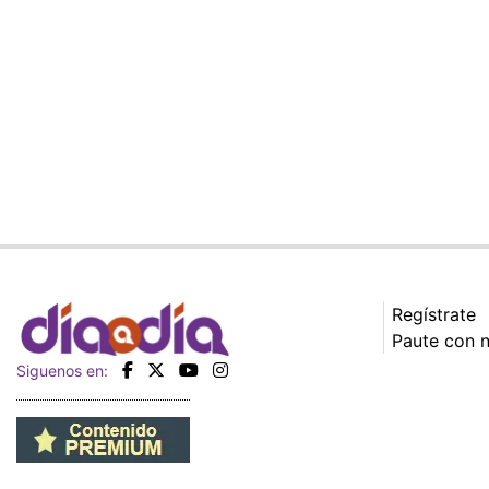
Regístrate
Paute con 
Siguenos en: