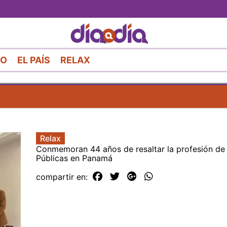
Pasar
al
contenido
principal
RO
EL PAÍS
RELAX
Relax
Conmemoran 44 años de resaltar la profesión de
Públicas en Panamá
compartir en: