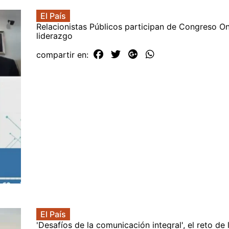
El País
Relacionistas Públicos participan de Congreso On
liderazgo
compartir en:
El País
'Desafíos de la comunicación integral', el reto de 