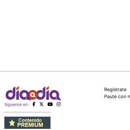
Regístrate
Paute con 
Siguenos en: