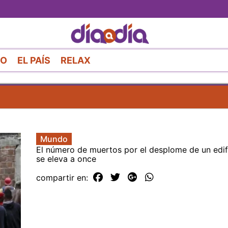
Pasar
al
contenido
principal
RO
EL PAÍS
RELAX
Mundo
El número de muertos por el desplome de un edifi
se eleva a once
compartir en: