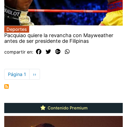
Deportes
Pacquiao quiere la revancha con Mayweather
antes de ser presidente de Filipinas
compartir en:
Paginación
Página 1
Siguiente
››
página
Contenido Premium