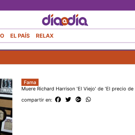
Pasar
al
contenido
principal
RO
EL PAÍS
RELAX
Fama
Muere Richard Harrison 'El Viejo' de 'El precio de l
compartir en: