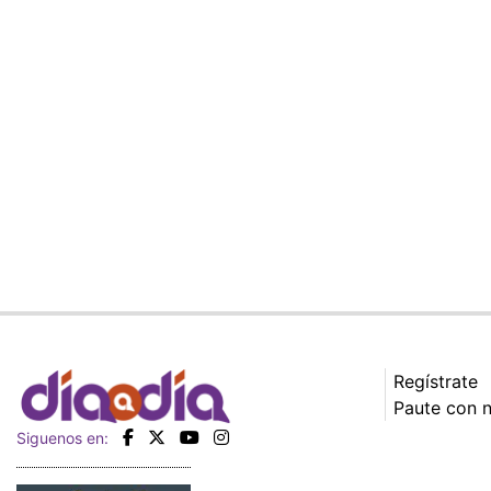
Regístrate
Paute con 
Siguenos en: