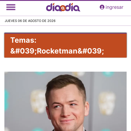
Pasar
ingresar
al
contenido
JUEVES 06 DE AGOSTO DE 2026
principal
Temas:
&#039;Rocketman&#039;