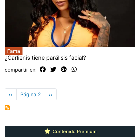
Fama
¿Carlienis tiene parálisis facial?
compartir en:
Paginación
Página
‹‹
Página 2
Siguiente
››
anterior
página
Contenido Premium