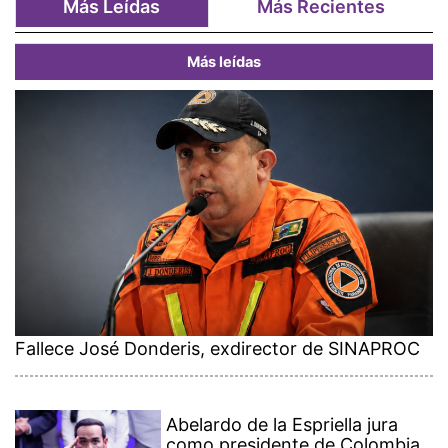
Más Leídas
Más Recientes
Más leídas
Fallece José Donderis, exdirector de SINAPROC
Abelardo de la Espriella jura
como presidente de Colombia