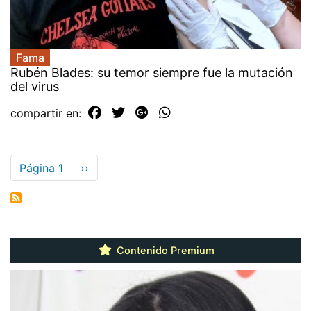
Fama
Rubén Blades: su temor siempre fue la mutación
del virus
compartir en:
Paginación
Página 1
Siguiente
››
página
Contenido Premium