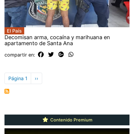
El País
Decomisan arma, cocaína y marihuana en
apartamento de Santa Ana
compartir en:
Paginación
Página 1
Siguiente
››
página
Contenido Premium