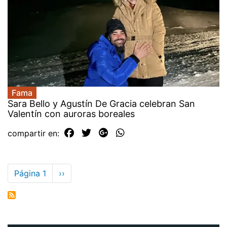
Fama
Sara Bello y Agustín De Gracia celebran San
Valentín con auroras boreales
compartir en:
Paginación
Página 1
Siguiente
››
página