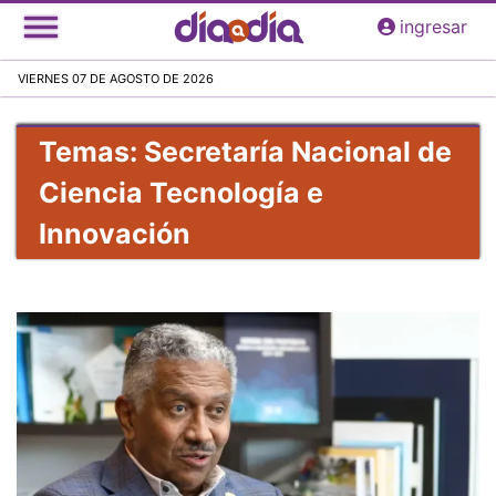
Pasar
ingresar
al
contenido
VIERNES 07 DE AGOSTO DE 2026
principal
Temas: Secretaría Nacional de
Ciencia Tecnología e
Innovación