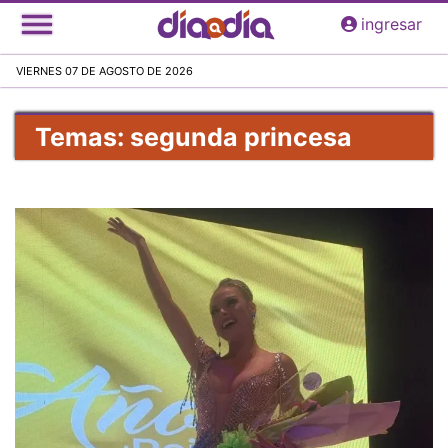
Pasar
ingresar
al
contenido
VIERNES 07 DE AGOSTO DE 2026
principal
Temas: segunda princesa