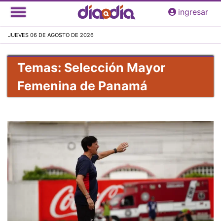
Pasar
ingresar
al
contenido
JUEVES 06 DE AGOSTO DE 2026
principal
Temas: Selección Mayor
Femenina de Panamá