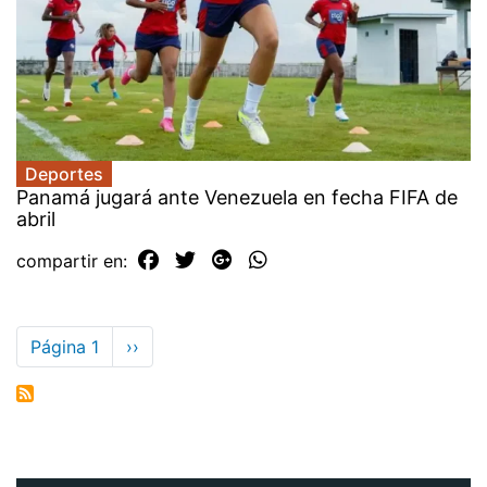
Deportes
Panamá jugará ante Venezuela en fecha FIFA de
abril
compartir en:
Paginación
Página 1
Siguiente
››
página