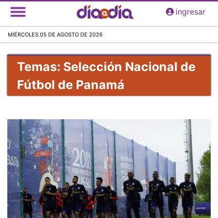
Pasar
ingresar
al
contenido
MIÉRCOLES 05 DE AGOSTO DE 2026
principal
Temas: Selección Nacional de
Fútbol de Panamá