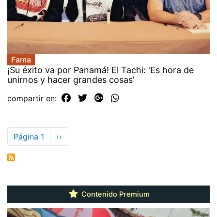
Fama
¡Su éxito va por Panamá! El Tachi: 'Es hora de
unirnos y hacer grandes cosas'
compartir en:
Paginación
Página 1
Siguiente
››
página
Contenido Premium