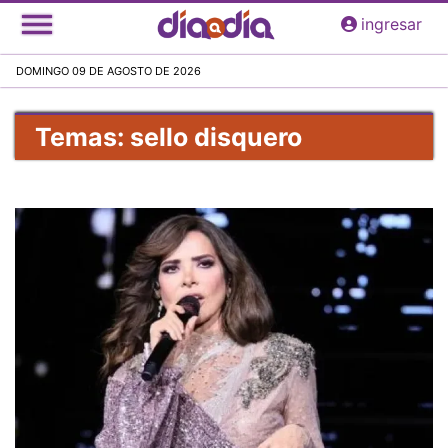
Pasar
ingresar
al
contenido
DOMINGO 09 DE AGOSTO DE 2026
principal
Temas: sello disquero