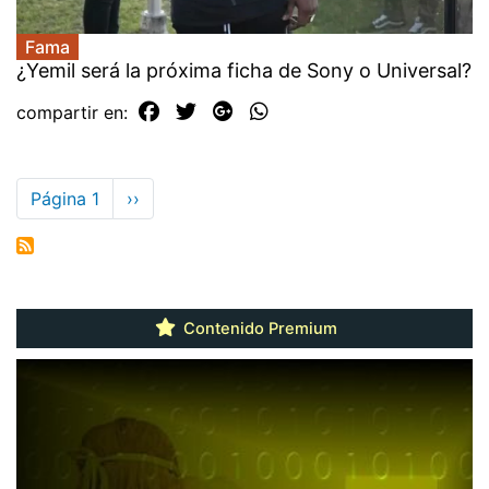
Fama
¿Yemil será la próxima ficha de Sony o Universal?
compartir en:
Paginación
Página 1
Siguiente
››
página
Contenido Premium