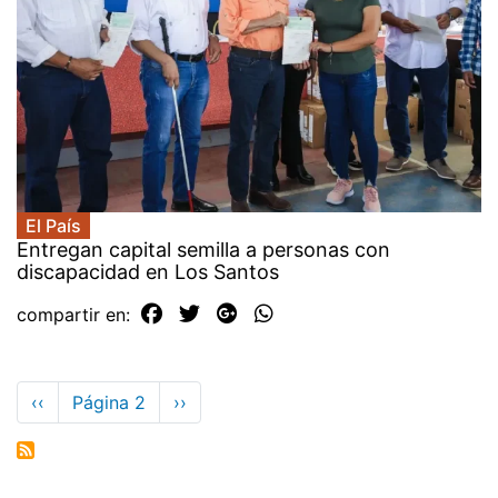
El País
Entregan capital semilla a personas con
discapacidad en Los Santos
compartir en:
Paginación
Página
‹‹
Página 2
Siguiente
››
anterior
página