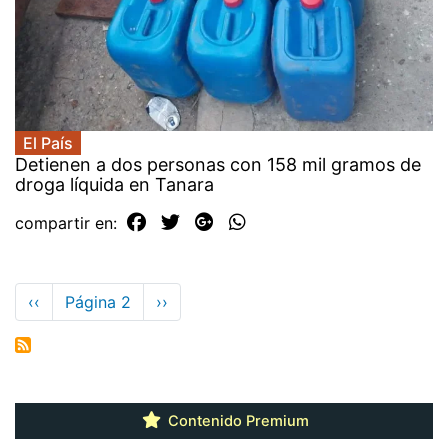
El País
Detienen a dos personas con 158 mil gramos de
droga líquida en Tanara
compartir en:
Paginación
Página
‹‹
Página 2
Siguiente
››
anterior
página
Contenido Premium