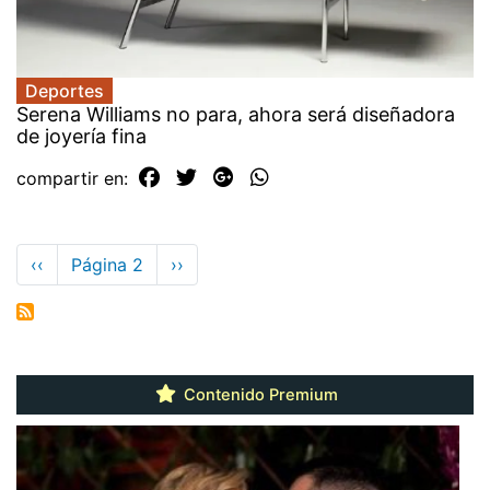
Deportes
Serena Williams no para, ahora será diseñadora
de joyería fina
compartir en:
Paginación
Página
‹‹
Página 2
Siguiente
››
anterior
página
Contenido Premium