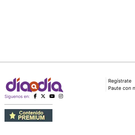
Regístrate
Paute con 
Siguenos en: