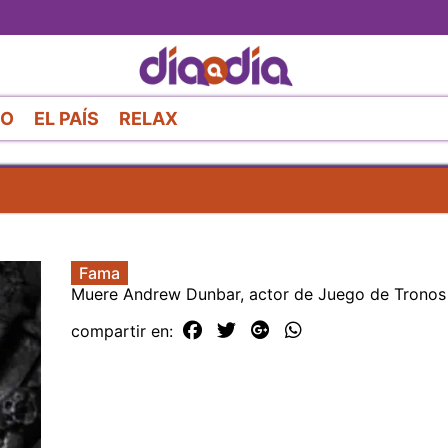
Pasar
al
contenido
principal
RO
EL PAÍS
RELAX
Fama
Muere Andrew Dunbar, actor de Juego de Tronos
compartir en: