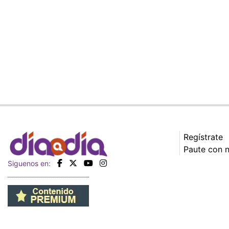
Regístrate
Paute con 
Siguenos en: