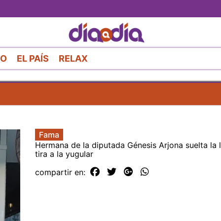
Pasar
al
contenido
principal
RO
EL PAÍS
RELAX
Fama
Hermana de la diputada Génesis Arjona suelta la 
tira a la yugular
compartir en: