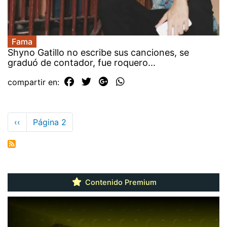
Fama
Shyno Gatillo no escribe sus canciones, se
graduó de contador, fue roquero...
compartir en:
Paginación
Página
‹‹
Página 2
anterior
Contenido Premium