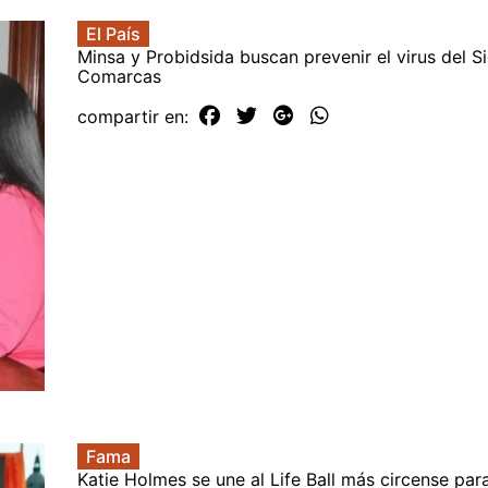
El País
Minsa y Probidsida buscan prevenir el virus del S
Comarcas
compartir en:
Fama
Katie Holmes se une al Life Ball más circense par