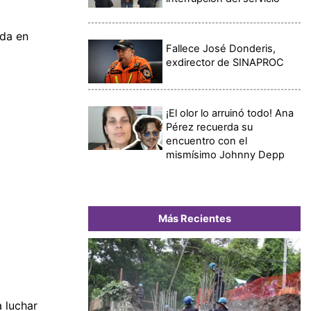
ida en
Fallece José Donderis,
exdirector de SINAPROC
¡El olor lo arruinó todo! Ana
Pérez recuerda su
encuentro con el
mismísimo Johnny Depp
Más Recientes
a luchar