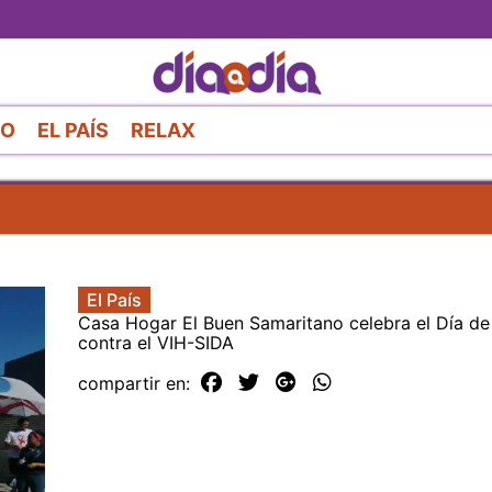
Pasar
al
contenido
principal
RO
EL PAÍS
RELAX
El País
Casa Hogar El Buen Samaritano celebra el Día de
contra el VIH-SIDA
compartir en: