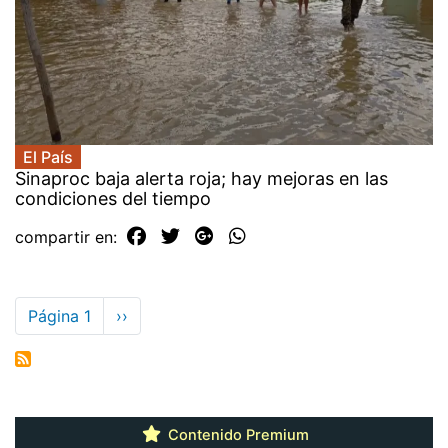
El País
Sinaproc baja alerta roja; hay mejoras en las
condiciones del tiempo
compartir en:
Paginación
Página 1
Siguiente
››
página
Contenido Premium