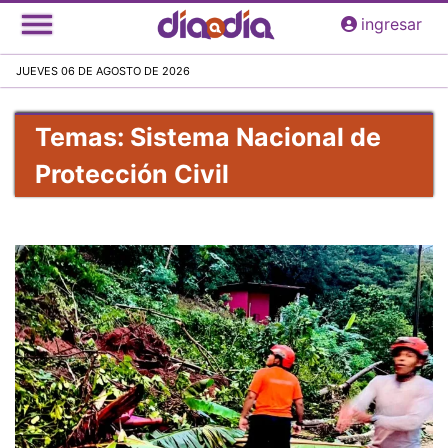
Pasar
ingresar
al
contenido
JUEVES 06 DE AGOSTO DE 2026
principal
Temas: Sistema Nacional de
Protección Civil