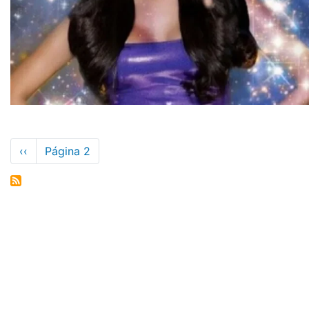
Paginación
Página
‹‹
Página 2
anterior