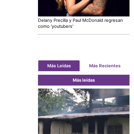
Delany Precilla y Paul McDonald regresan
como 'youtubers'
Más Leídas
Más Recientes
Más leídas