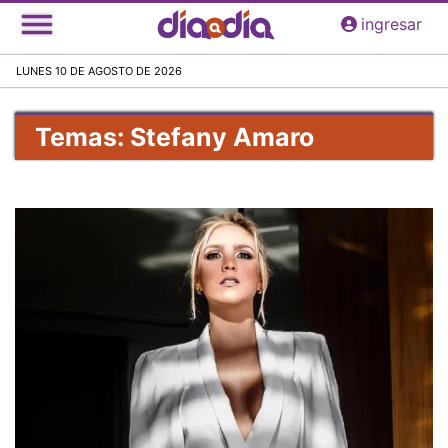
Pasar
ingresar
al
contenido
LUNES 10 DE AGOSTO DE 2026
principal
Temas: Stefany Amaro