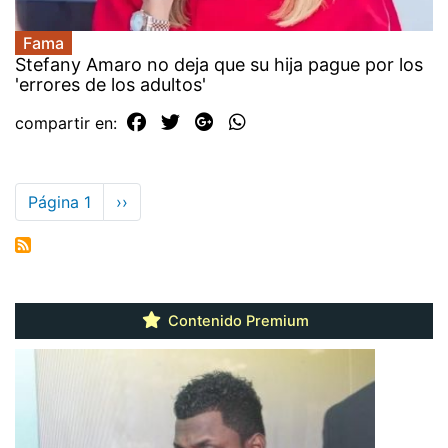
Fama
Stefany Amaro no deja que su hija pague por los
'errores de los adultos'
compartir en:
Paginación
Página 1
Siguiente
››
página
Contenido Premium