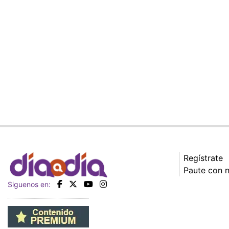
Regístrate
Paute con 
Siguenos en: