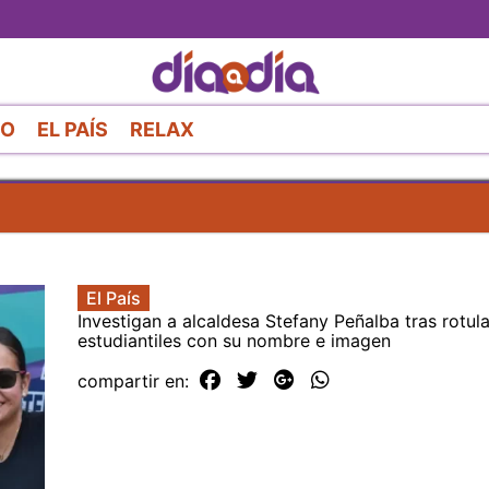
Pasar
al
contenido
principal
RO
EL PAÍS
RELAX
El País
Investigan a alcaldesa Stefany Peñalba tras rotul
estudiantiles con su nombre e imagen
compartir en: