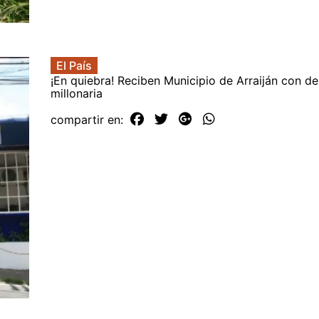
El País
¡En quiebra! Reciben Municipio de Arraiján con d
millonaria
compartir en: