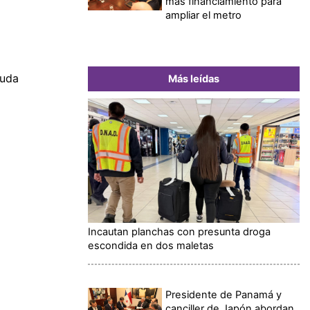
más financiamiento para
ampliar el metro
euda
Más leídas
Incautan planchas con presunta droga
escondida en dos maletas
Presidente de Panamá y
canciller de Japón abordan