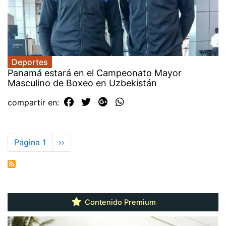
Deportes
Panamá estará en el Campeonato Mayor
Masculino de Boxeo en Uzbekistán
compartir en:
Paginación
Página 1
Siguiente
››
página
Contenido Premium