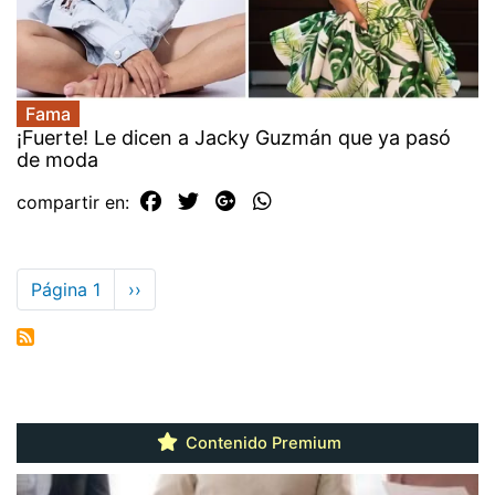
Fama
¡Fuerte! Le dicen a Jacky Guzmán que ya pasó
de moda
compartir en:
Paginación
Página 1
Siguiente
››
página
Contenido Premium