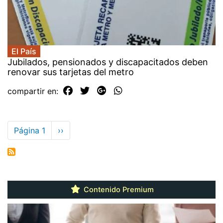
El País
Jubilados, pensionados y discapacitados deben
renovar sus tarjetas del metro
compartir en:
Paginación
Página 1
Siguiente
››
página
Contenido Premium