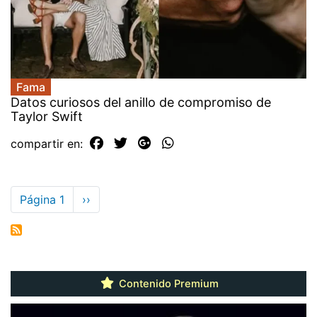
Fama
Datos curiosos del anillo de compromiso de
Taylor Swift
compartir en:
Paginación
Página 1
Siguiente
››
página
Contenido Premium