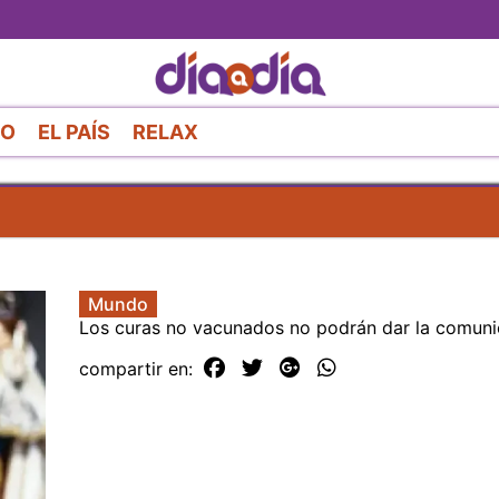
Pasar
al
contenido
principal
RO
EL PAÍS
RELAX
Mundo
Los curas no vacunados no podrán dar la comun
compartir en: