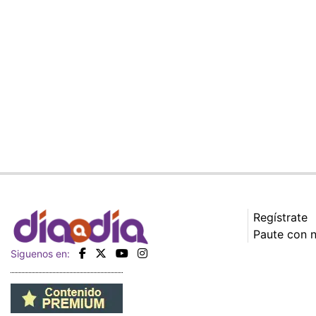
Regístrate
Paute con 
Siguenos en: