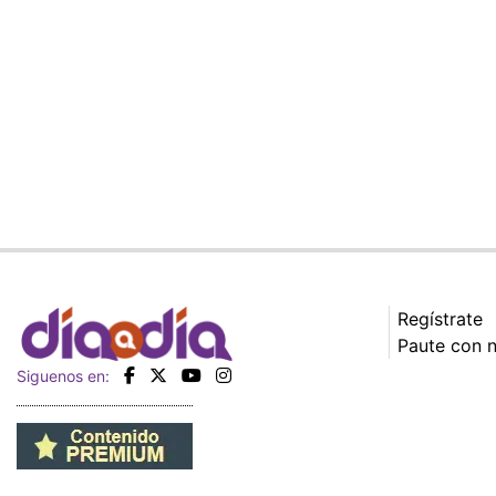
Regístrate
Paute con 
Siguenos en: