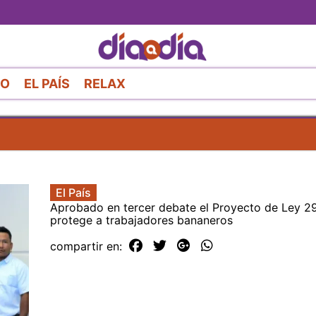
Pasar
al
contenido
principal
RO
EL PAÍS
RELAX
El País
Aprobado en tercer debate el Proyecto de Ley 2
protege a trabajadores bananeros
compartir en: