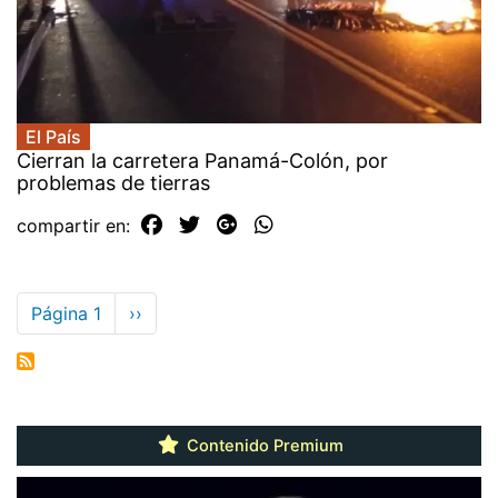
El País
Cierran la carretera Panamá-Colón, por
problemas de tierras
compartir en:
Paginación
Página 1
Siguiente
››
página
Contenido Premium