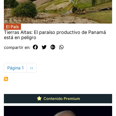
El País
Tierras Altas: El paraíso productivo de Panamá
está en peligro
compartir en:
Paginación
Página 1
Siguiente
››
página
Contenido Premium