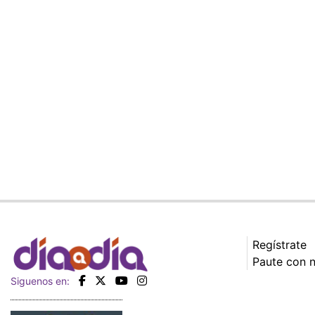
Regístrate
Paute con 
Siguenos en: