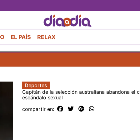
Pasar
al
contenido
principal
RO
EL PAÍS
RELAX
Deportes
Capitán de la selección australiana abandona el c
escándalo sexual
compartir en: