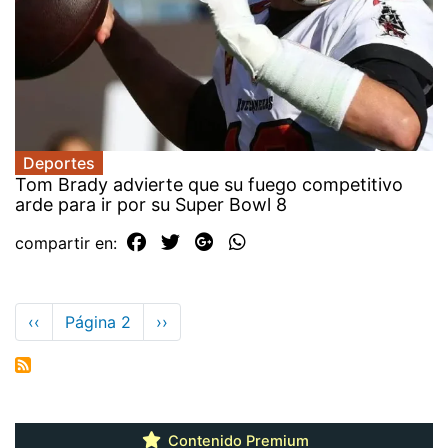
Deportes
Tom Brady advierte que su fuego competitivo
arde para ir por su Super Bowl 8
compartir en:
Paginación
Página
‹‹
Página 2
Siguiente
››
anterior
página
Contenido Premium