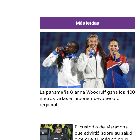
Más leídas
La panameña Gianna Woodruff gana los 400
metros vallas e impone nuevo récord
regional
El custodio de Maradona
que advirtió sobre su salud
dice que su médico no lo