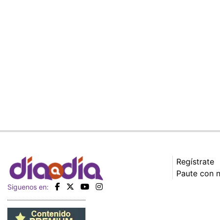
Regístrate
Paute con 
Siguenos en: