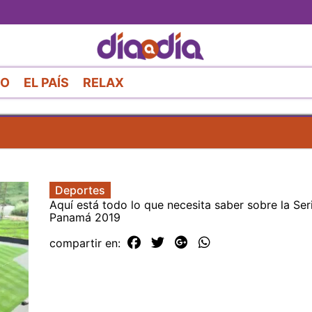
Pasar
al
contenido
principal
RO
EL PAÍS
RELAX
Deportes
Aquí está todo lo que necesita saber sobre la Ser
Panamá 2019
compartir en: