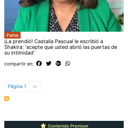
Fama
¡La prendió! Castalia Pascual le escribió a
Shakira: 'acepte que usted abrió las puertas de
su intimidad'
compartir en:
Paginación
Página 1
Siguiente
››
página
Contenido Premium