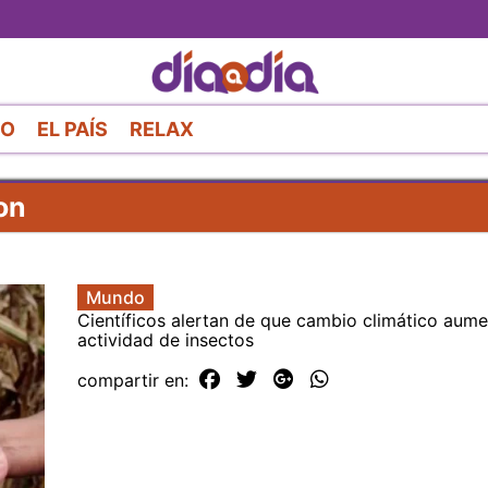
Pasar
al
contenido
principal
RO
EL PAÍS
RELAX
on
Mundo
Científicos alertan de que cambio climático aume
actividad de insectos
compartir en: