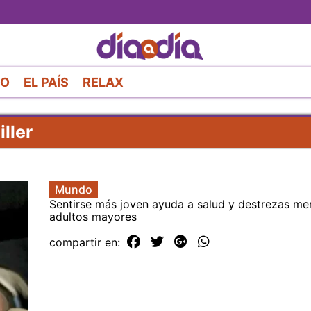
Pasar
al
contenido
principal
RO
EL PAÍS
RELAX
ller
Mundo
Sentirse más joven ayuda a salud y destrezas men
adultos mayores
compartir en: