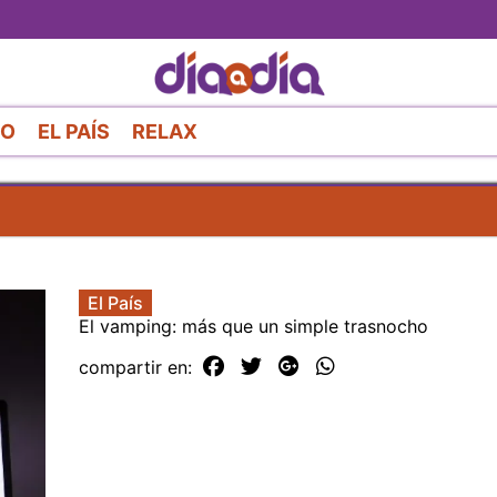
Pasar
al
contenido
principal
RO
EL PAÍS
RELAX
El País
El vamping: más que un simple trasnocho
compartir en: