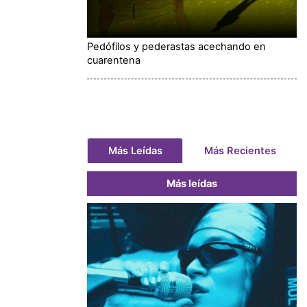
Pedófilos y pederastas acechando en
cuarentena
Más Leídas
Más Recientes
Más leídas