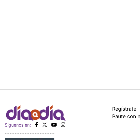
Regístrate
Paute con 
Siguenos en: